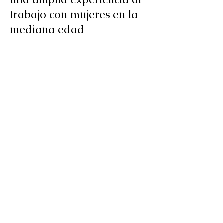
trabajo con mujeres en la
mediana edad
Comprendo los cambios
emocionales y de
identidad que pueden
acompañar la
perimenopausia y la
menopausia
Mi enfoque es reflexivo y
profundo, en lugar de
centrado en la intervención
de crisis
Ofrezco un espacio estable
y libre de juicios para