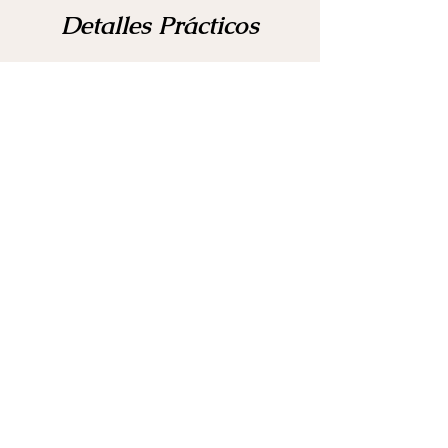
Detalles Prácticos
Todas las evaluaciones se
realizan mediante telemedicina
segura
Servicios disponibles en inglés y
español
Los informes se completan
generalmente en un plazo de 7
días
Servicios urgentes disponibles
cuando sea necesario
SOLICITAR UNA EVALUACIÓN DE INMIGRACIÓN
Evaluaciones de